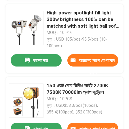
High-power spotlight fill light
300w brightness 100% can be
matched with soft light ball soft
light cover suitable for portrait
MOQ：10 পিসি
photography fill light
মূল্য：USD 105/pcs-95.5/pcs (10-
100pcs)
ভালো দাম
আমাদের সাথে যোগাযোগ
করুন
150 ওয়াট কোব ভিডিও লাইট 2700K
7500K 70000lm অ্যাপ কন্ট্রোল
MOQ：10PCS
মূল্য：USD$58.3/pcs(10pcs),
$55.4(100pcs), $52.8(300pcs)
ভালো দাম
আমাদের সাথে যোগাযোগ