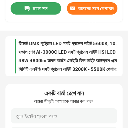
ভালো দাম
আমাদের সাথে যোগাযোগ
ফটোগ্রাফিক DMX 24 ওয়াট রিচার্জেবল LED টিউব লাইট RGB পোর্টেবল ব্যাটারি
আমাদের সম্বন্ধে
500W ডেলাইট ডিমেবল RGB LED স্টুডিও লাইট অ্যালুমিলিয়াম ব্রাইট ফিল্ম লাইট
করুন
300W CCT 5600K ডেলাইট ফোগ্রাফি লাইট CRI 95 সফটবক্স কন্টিনিউয়াস লাইটিং কিট
কারখানা পরিদর্শন
300W RGB LED স্টুডিও লাইট ABS CCT ব্রাইট ডিমেবল LED কন্টিনিউয়াস লাইটিং ফটোগ্রাফি
রিমোট DMX কন্ট্রোল LED সফট প্যানেল লাইট 5600K, 100W ফটোগ্রাফি প্যানেল লাইট
ওভাল শেপ AI-3000C LED সফট প্যানেল লাইট HSI LCD 56W ক্রমাগত লিনিয়ার LED আলো
গুণমান নিয়ন্ত্রণ
48W 4800lm ডাবল আর্মস এলইডি ফিল লাইট আইল্যাশ এক্সটেনশন প্রফেশনাল ট্রাইপড স্ট্যান্ড
সিসিটি এলইডি সফট প্যানেল লাইট 3200K - 5500K পেশাদার ফটোগ্রাফি লাইটিং ইকুইপমেন্ট
আমাদের সাথে যোগাযোগ
300W প্রফেশনাল ভিডিও লাইটিং ইকুইপমেন্ট 2700K 7500K দ্বি-রঙের 96ra LED ফটোগ্রাফি লাইট
AI-3000C LED সফ্ট প্যানেল লাইট 120W, দ্বি রঙের ডিমেবল ভিডিও ফিল লাইট
খবর
একটি বার্তা রেখে যান
SMD 18 ইঞ্চি LED রিং লাইট CRI 95 AX-480SII ফটোগ্রাফি LED সেলফি রিং লাইট
আমরা শীঘ্রই আপনাকে আবার কল করব!
96W ZD-100E Dimmable LED স্টুডিও লাইট ফটোগ্রাফি কোল্ড হোয়াইট উষ্ণ সাদা
মামলা
3200K-5500K দ্বি রঙের কর্ডলেস রিং লাইট ব্যাটারি চালিত 48W মেকআপ সার্কেল লাইট ফ্যাক্টরি মূল্য
ফটোগ্রাফির লাইভ স্ট্রিমিংয়ের জন্য পাইকারি ব্যাটারি চালিত এলইডি ক্যামেরা রিং লাইট 4800lm দ্বি রঙের 3200-5500K 48w
LED ভিডিও স্টুডিও লাইট