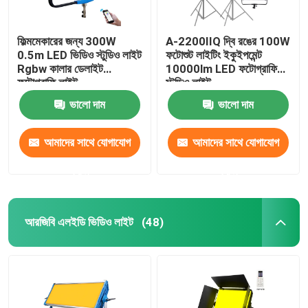
পোর্টেবল LED ফিল্ম লাইট
ফিল্মমেকারের জন্য 300W
A-2200IIQ দ্বি রঙের 100W
0.5m LED ভিডিও স্টুডিও লাইট
ফটোশুট লাইটিং ইকুইপমেন্ট
Rgbw কালার ডেলাইট
10000lm LED ফটোগ্রাফি
RGB LED ফিল্ম লাইট
ফটোগ্রাফি লাইট
স্টুডিও লাইট
ভালো দাম
ভালো দাম
রিচার্জেবল LED টিউব লাইট
আমাদের সাথে যোগাযোগ
আমাদের সাথে যোগাযোগ
আরজিবি এলইডি টিউব লাইট
করুন
করুন
18 ইঞ্চি নেতৃত্বাধীন রিং আলো
আরজিবি এলইডি ভিডিও লাইট
(48)
22 ইঞ্চি রিং লাইট
ডাবল আর্মস LED ফিল লাইট