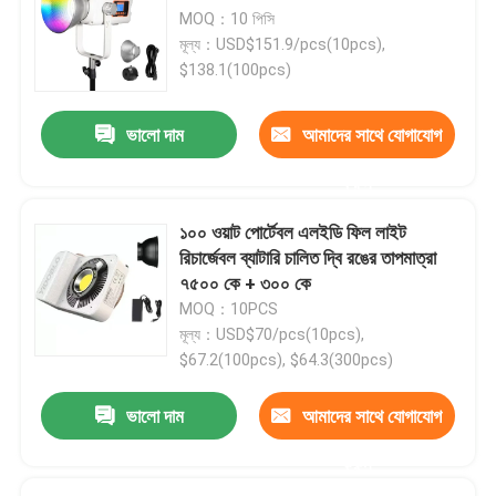
MOQ：10 পিসি
মূল্য：USD$151.9/pcs(10pcs),
$138.1(100pcs)
ভালো দাম
আমাদের সাথে যোগাযোগ
করুন
১০০ ওয়াট পোর্টেবল এলইডি ফিল লাইট
রিচার্জেবল ব্যাটারি চালিত দ্বি রঙের তাপমাত্রা
৭৫০০ কে + ৩০০ কে
MOQ：10PCS
মূল্য：USD$70/pcs(10pcs),
$67.2(100pcs), $64.3(300pcs)
ভালো দাম
আমাদের সাথে যোগাযোগ
করুন