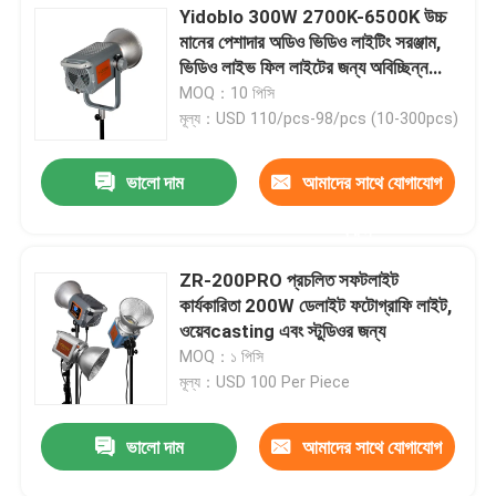
Yidoblo 300W 2700K-6500K উচ্চ
মানের পেশাদার অডিও ভিডিও লাইটিং সরঞ্জাম,
ভিডিও লাইভ ফিল লাইটের জন্য অবিচ্ছিন্ন
আলো
MOQ：10 পিসি
মূল্য：USD 110/pcs-98/pcs (10-300pcs)
ভালো দাম
আমাদের সাথে যোগাযোগ
করুন
ZR-200PRO প্রচলিত সফটলাইট
কার্যকারিতা 200W ডেলাইট ফটোগ্রাফি লাইট,
ওয়েবcasting এবং স্টুডিওর জন্য
MOQ：১ পিসি
মূল্য：USD 100 Per Piece
ভালো দাম
আমাদের সাথে যোগাযোগ
করুন