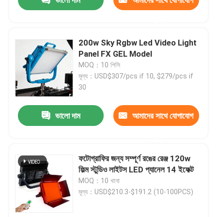
করুন
200w Sky Rgbw Led Video Light
Panel FX GEL Model
MOQ：10 পিসি
মূল্য：USD$307/pcs if 10, $279/pcs if
30
ভালো দাম
আমাদের সাথে যোগাযোগ
করুন
বাড়ি
ফটোগ্রাফির জন্য সম্পূর্ণ রঙের রেঞ্জ 120w
ফিল্ম স্টুডিও লাইটস LED প্যানেল 14 ইফেক্ট
MOQ：10 খানা
পণ্য
মূল্য：USD$210.3-$191.2 (10-100PCS)
ভিডিও