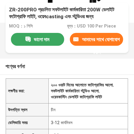
ZR-200PRO প্রচলিত সফটলাইট কার্যকারিতা 200W ডেলাইট
ফটোগ্রাফি লাইট, ওয়েবcasting এবং স্টুডিওর জন্য
MOQ：১ পিসি
মূল্য：USD 100 Per Piece
ভালো দাম
আমাদের সাথে যোগাযোগ
করুন
পণ্যের বর্ণনা
২০০ ওয়াট দিনের আলোতে ফটোগ্রাফির আলো
,
লক্ষণীয় করা:
সফটলাইট কার্যকারিতা স্টুডিও আলো
,
ওয়েবকাস্টিং ডেলাইট ফটোগ্রাফি লাইট
উৎপত্তি স্থল
চীন
ডেলিভারি সময়
3-12 কার্যদিবস