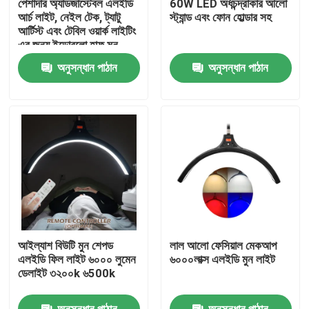
পেশাদার অ্যাডজাস্টেবল এলইডি
60W LED অর্ধচন্দ্রাকার আলো
আর্চ লাইট, নেইল টেক, ট্যাটু
স্ট্যান্ড এবং ফোন হোল্ডার সহ
আর্টিস্ট এবং টেবিল ওয়ার্ক লাইটিং
আমাদের সম্বন্ধে
এর জন্য ইডোবলো হাফ মুন
টাস্ক ল্যাম্প CRI 95
অনুসন্ধান পাঠান
অনুসন্ধান পাঠান
কারখানা পরিদর্শন
গুণমান নিয়ন্ত্রণ
আমাদের সাথে যোগাযোগ
খবর
আইল্যাশ বিউটি মুন শেপড
লাল আলো ফেসিয়াল মেকআপ
মামলা
এলইডি ফিল লাইট ৬০০০ লুমেন
৬০০০লাক্স এলইডি মুন লাইট
ডেলাইট ৩২০০k ৬500k
LED ভিডিও স্টুডিও লাইট
অনুসন্ধান পাঠান
অনুসন্ধান পাঠান