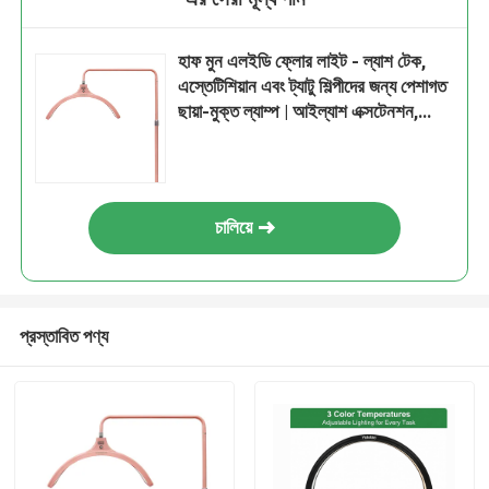
হাফ মুন এলইডি ফ্লোর লাইট - ল্যাশ টেক,
এস্তেটিশিয়ান এবং ট্যাটু শিল্পীদের জন্য পেশাগত
ছায়া-মুক্ত ল্যাম্প | আইল্যাশ এক্সটেনশন,
নেইল আর্ট, বাসা ও অফিস FG-620L এর
জন্য রিমোট কন্ট্রোল এবং ডিমেবল
চালিয়ে
প্রস্তাবিত পণ্য