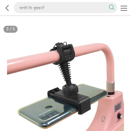
3
/
5