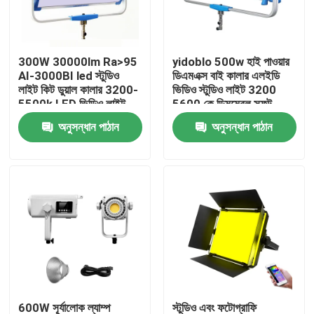
আমাদের সম্বন্ধে
300W 30000lm Ra>95
yidoblo 500w হাই পাওয়ার
AI-3000BI led স্টুডিও
ডিএমএক্স বাই কালার এলইডি
কারখানা পরিদর্শন
লাইট কিট ডুয়াল কালার 3200-
ভিডিও স্টুডিও লাইট 3200
5500k LED ভিডিও লাইট
5600 কে ডিমমেবল সফট
300w S60
এলইডি প্যানেল লাইট এস 120
অনুসন্ধান পাঠান
অনুসন্ধান পাঠান
গুণমান নিয়ন্ত্রণ
আমাদের সাথে যোগাযোগ
খবর
মামলা
LED ভিডিও স্টুডিও লাইট
600W সূর্যালোক ল্যাম্প
স্টুডিও এবং ফটোগ্রাফি