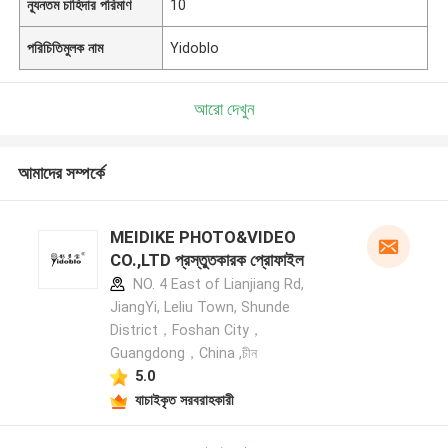
ন্যূনতম চাহিদার পরিমাণ
10
পরিচিতিমুলক নাম
Yidoblo
আরো দেখুন
আমাদের সম্পর্কে
MEIDIKE PHOTO&VIDEO
CO.,LTD প্রস্তুতকারক প্রোফাইল
NO. 4 East of Lianjiang Rd,
JiangYi, Leliu Town, Shunde
District，Foshan City，
Guangdong，China ,চীন
5.0
যাচাইকৃত সরবরাহকারী