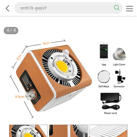
4
/
4