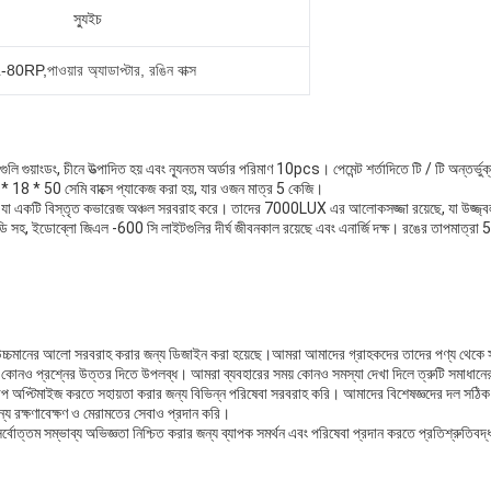
স্যুইচ
-80RP,
পাওয়ার অ্যাডাপ্টার, রঙিন বাক্স
ুলি গুয়াংডং, চীনে উত্পাদিত হয় এবং ন্যূনতম অর্ডার পরিমাণ 10pcs। পেমেন্ট শর্তাদিতে টি / টি অন্তর্
5 * 18 * 50 সেমি বাক্সে প্যাকেজ করা হয়, যার ওজন মাত্র 5 কেজি।
 একটি বিস্তৃত কভারেজ অঞ্চল সরবরাহ করে। তাদের 7000LUX এর আলোকসজ্জা রয়েছে, যা উজ্জ্বল
 সহ, ইডোব্লো জিএল -600 সি লাইটগুলির দীর্ঘ জীবনকাল রয়েছে এবং এনার্জি দক্ষ। রঙের তাপমাত্র
উচ্চমানের আলো সরবরাহ করার জন্য ডিজাইন করা হয়েছে।আমরা আমাদের গ্রাহকদের তাদের পণ্য থেকে সর্ব
 যে কোনও প্রশ্নের উত্তর দিতে উপলব্ধ। আমরা ব্যবহারের সময় কোনও সমস্যা দেখা দিলে ত্রুটি সমাধান
প্টিমাইজ করতে সহায়তা করার জন্য বিভিন্ন পরিষেবা সরবরাহ করি। আমাদের বিশেষজ্ঞদের দল সঠিক আলোর
য রক্ষণাবেক্ষণ ও মেরামতের সেবাও প্রদান করি।
োত্তম সম্ভাব্য অভিজ্ঞতা নিশ্চিত করার জন্য ব্যাপক সমর্থন এবং পরিষেবা প্রদান করতে প্রতিশ্রুতিবদ