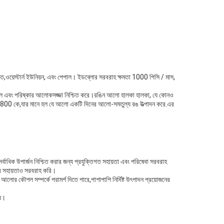
ভুক্ত,ওয়েস্টার্ন ইউনিয়ন, এবং পেপাল। ইডব্লোর সরবরাহ ক্ষমতা 1000 পিসি / মাস,
 এবং পরিষ্কার আলোকসজ্জা নিশ্চিত করে।রঙিন আলো হালকা হালকা, যে কোনও
া 5800 কে,যার মানে হল যে আলো একটি দিনের আলো-সমতুল্য রঙ উত্পাদন করে.
এর
াধিক উপার্জন নিশ্চিত করার জন্য প্রযুক্তিগত সহায়তা এবং পরিষেবা সরবরাহ
ের সহায়তাও সরবরাহ করি।
 কৌশল সম্পর্কে পরামর্শ দিতে পারে,পাশাপাশি নির্দিষ্ট উৎপাদন প্রয়োজনের
্ধ।