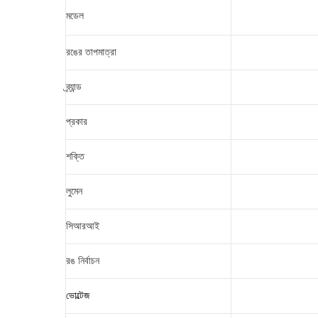
মডেল
রঙের তাপমাত্রা
ব্র্যান্ড
প্রকার
শক্তি
লুমেন
সিআরআই
রঙ নির্বাচন
ভোল্টেজ