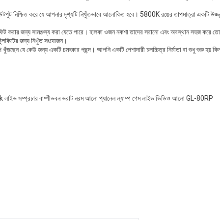
নিশ্চিত করে যে আপনার দৃশ্যটি নিখুঁতভাবে আলোকিত হবে। 5800K রঙের তাপমাত্রা একটি উজ্জ্বল,যে
েশে ফিট করার জন্য সামঞ্জস্য করা যেতে পারে। হালকা ওজন নকশা তাদের সরানো এবং অবস্থান সহজ করে 
 টুলকিটের জন্য নিখুঁত সংযোজন।
প খুঁজছেন যে কেউ জন্য একটি চমৎকার পছন্দ। আপনি একটি পেশাদারী চলচ্চিত্র নির্মাতা বা শুধু শুরু হয় ক
0k লাইভ সম্প্রচার বাষ্পীভবন ভরাট নরম আলো প্যানেল ল্যাম্প গেম লাইভ ভিডিও আলো GL-80RP