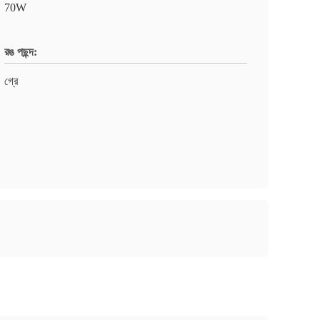
70W
রঙ পছন্দ:
গ্রে