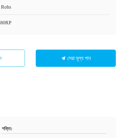
 Rohs
-80RP
সেরা মূল্য পান
ন
শক্তি: