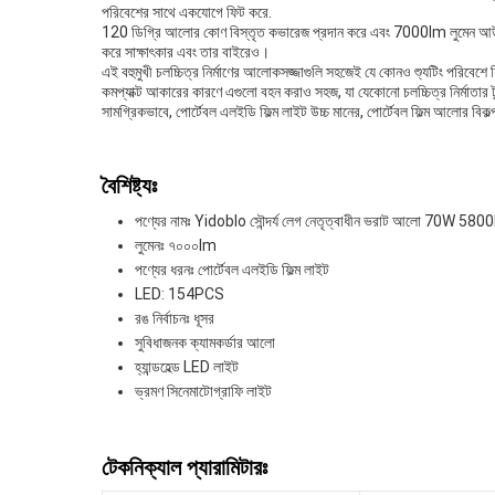
পরিবেশের সাথে একযোগে ফিট করে.
120 ডিগ্রি আলোর কোণ বিস্তৃত কভারেজ প্রদান করে এবং 7000lm লুমেন আউটপুট 
করে সাক্ষাৎকার এবং তার বাইরেও।
এই বহুমুখী চলচ্চিত্র নির্মাণের আলোকসজ্জাগুলি সহজেই যে কোনও শ্যুটিং পরিব
কমপ্যাক্ট আকারের কারণে এগুলো বহন করাও সহজ, যা যেকোনো চলচ্চিত্র নির্মাতার
সামগ্রিকভাবে, পোর্টেবল এলইডি ফিল্ম লাইট উচ্চ মানের, পোর্টেবল ফিল্ম আলোর বিকল্
বৈশিষ্ট্যঃ
পণ্যের নামঃ Yidoblo সৌন্দর্য লেগ নেতৃত্বাধীন ভরাট আলো 70W 580
লুমেনঃ ৭০০০lm
পণ্যের ধরনঃ পোর্টেবল এলইডি ফিল্ম লাইট
LED: 154PCS
রঙ নির্বাচনঃ ধূসর
সুবিধাজনক ক্যামকর্ডার আলো
হ্যান্ডহেল্ড LED লাইট
ভ্রমণ সিনেমাটোগ্রাফি লাইট
টেকনিক্যাল প্যারামিটারঃ