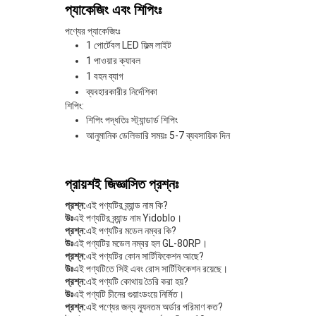
প্যাকেজিং এবং শিপিংঃ
পণ্যের প্যাকেজিংঃ
1 পোর্টেবল LED ফিল্ম লাইট
1 পাওয়ার ক্যাবল
1 বহন ব্যাগ
ব্যবহারকারীর নির্দেশিকা
শিপিং:
শিপিং পদ্ধতিঃ স্ট্যান্ডার্ড শিপিং
আনুমানিক ডেলিভারি সময়ঃ 5-7 ব্যবসায়িক দিন
প্রায়শই জিজ্ঞাসিত প্রশ্নঃ
প্রশ্ন:
এই পণ্যটির ব্র্যান্ড নাম কি?
উঃ
এই পণ্যটির ব্র্যান্ড নাম Yidoblo।
প্রশ্ন:
এই পণ্যটির মডেল নম্বর কি?
উঃ
এই পণ্যটির মডেল নম্বর হল GL-80RP।
প্রশ্ন:
এই পণ্যটির কোন সার্টিফিকেশন আছে?
উঃ
এই পণ্যটিতে সিই এবং রোস সার্টিফিকেশন রয়েছে।
প্রশ্ন:
এই পণ্যটি কোথায় তৈরি করা হয়?
উঃ
এই পণ্যটি চীনের গুয়াংডংয়ে নির্মিত।
প্রশ্ন:
এই পণ্যের জন্য ন্যূনতম অর্ডার পরিমাণ কত?