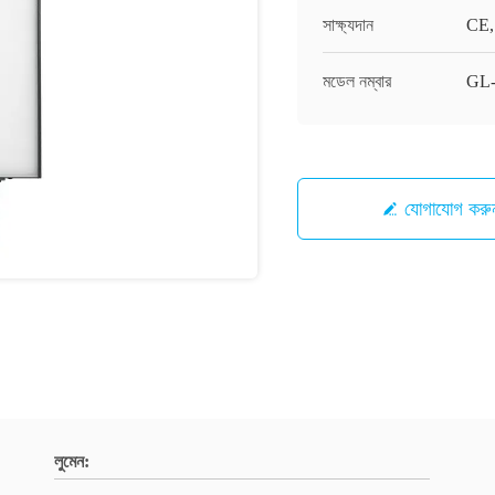
সাক্ষ্যদান
CE,
মডেল নম্বার
GL
যোগাযোগ করু
লুমেন: