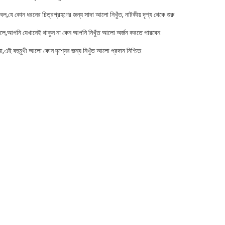
 কোন ধরনের চিত্রগ্রহণের জন্য সাদা আলো নিখুঁত, নাটকীয় দৃশ্য থেকে শুরু
তোলে,আপনি যেখানেই থাকুন না কেন আপনি নিখুঁত আলো অর্জন করতে পারবেন.
িনা,এই বহুমুখী আলো কোন দৃশ্যের জন্য নিখুঁত আলো প্রদান নিশ্চিত.