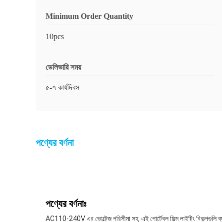
Minimum Order Quantity
10pcs
ডেলিভারি সময়
৫-৭ কার্যদিবস
পণ্যের বর্ণনা
পণ্যের বর্ণনাঃ
AC110-240V এর ভোল্টেজ পরিসীমা সহ, এই পোর্টেবল ফিল্ম লাইটিং বিকল্পগুলি ব