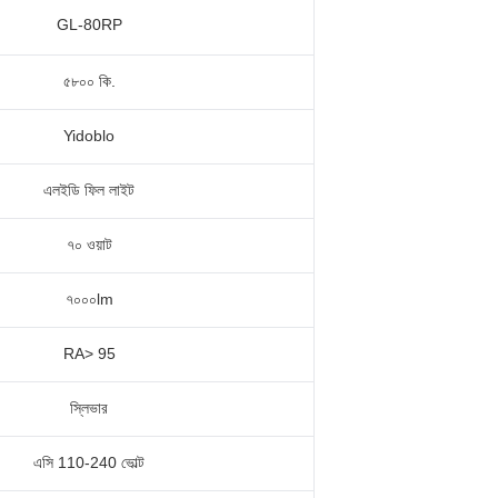
GL-80RP
৫৮০০ কি.
Yidoblo
এলইডি ফিল লাইট
৭০ ওয়াট
৭০০০lm
RA> 95
স্লিভার
এসি 110-240 ভোল্ট