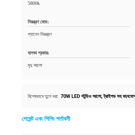
5800k
নিয়ন্ত্রণ মোড:
প্যানেল নিয়ন্ত্রণ
হালকা প্রকার:
মৃদু আলো
70W LED স্টুডিও আলো
,
ট্রাইপড সহ বহনযোগ
বিশেষভাবে তুলে ধরা:
পেমেন্ট এবং শিপিং শর্তাবলী