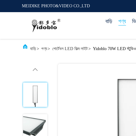
MEIDIKE PHOTO&VIDEO CO.,LTD
বাড়ি
পণ্য
ভ
বাড়ি
>
পণ্য
>
পোর্টেবল LED ফিল্ম লাইট
>
Yidoblo 70W LED স্টুডিও ভিড