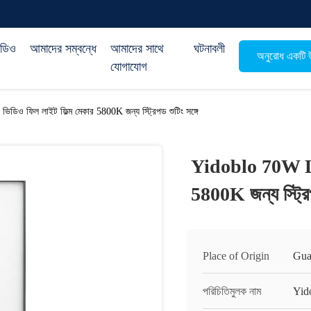
িডিও
আমাদের সম্বন্ধে
আমাদের সাথে
ঘটনাবলী
অনুরোধ একটি উ
যোগাযোগ
িও ফিল লাইট ফিল্ম মেকার 5800K জন্য স্ট্রিপড শুটিং সঙ্গে
Yidoblo 70W LED
5800K জন্য স্ট্রিপ
Place of Origin
Gua
পরিচিতিমুলক নাম
Yid