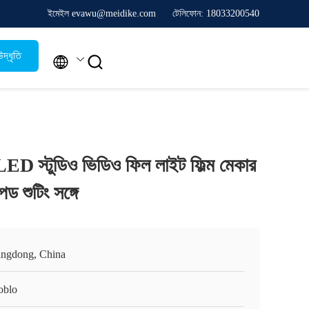
ইমেইল evawu@meidike.com
টেলিফোন: 18033200540
দ্ধৃতি


 স্টুডিও ভিডিও ফিল লাইট ফিল্ম মেকার
ড শুটিং সঙ্গে
ngdong, China
oblo