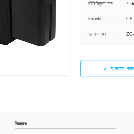
পরিচিতিমুলক নাম
Yid
সাক্ষ্যদান
CE
মডেল নম্বার
ZC-
যোগাযোগ করু
নিয়ন্ত্রণ: