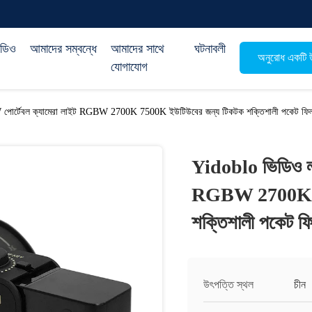
িডিও
আমাদের সম্বন্ধে
আমাদের সাথে
ঘটনাবলী
অনুরোধ একটি উ
যোগাযোগ
পোর্টেবল ক্যামেরা লাইট RGBW 2700K 7500K ইউটিউবের জন্য টিকটক শক্তিশালী পকেট ফি
Yidoblo ভিডিও লা
RGBW 2700K 75
শক্তিশালী পকেট ফ
উৎপত্তি স্থল
চীন