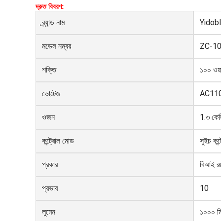
দ্রুত বিবরণ:
ব্র্যান্ড নাম
Yidob
মডেল নম্বর
ZC-10
শক্তি
১০০ ওয়
ভোল্টেজ
AC11
ওজন
1.৩ কে
কন্ট্রোল মোড
সুইচ কন্
প্রকার
বিআই র
প্রভাব
10
লুমেন
১০০০ ম