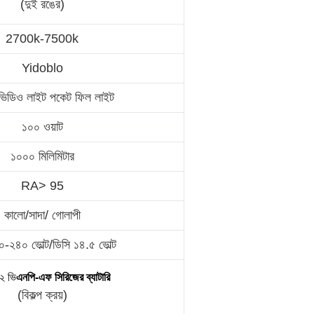
(দুই রঙের)
2700k-7500k
Yidoblo
িডিও লাইট পকেট ফিল লাইট
১০০ ওয়াট
১০০০ মিলিমিটার
RA> 95
কালো/সাদা/ গোলাপী
-২৪০ ভোল্ট/ডিসি ১৪.৫ ভোল্ট
২ ভি
এনপি-এফ সিরিজের ব্যাটারি
(বিকল্প ক্রয়)