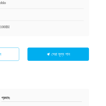
oblo
100BI
ন
সেরা মূল্য পান
প্রভাব: