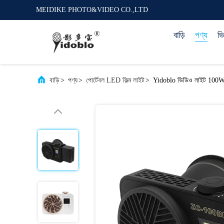
MEIDIKE PHOTO&VIDEO CO.,LTD
বাড়ি
পণ্য
ভ
বাড়ি
>
পণ্য
>
পোর্টেবল LED ফিল্ম লাইট
>
Yidoblo ভিডিও লাইট 100W 