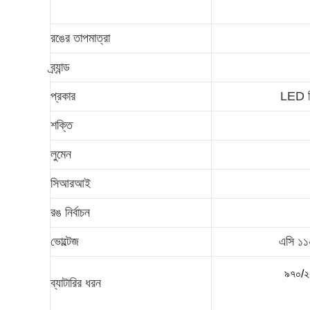
রঙের তাপমাত্রা
ব্র্যান্ড
প্রকার
LED ভ
শক্তি
লুমেন
সিআরআই
রঙ নির্বাচন
ভোল্টেজ
এসি ১১০
৯৭০/২
ব্যাটারির ধরন