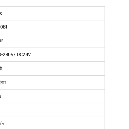
lo
0BI
াট
0-240V/ DC24V
জি
ট্রোল
ঙ
িলি