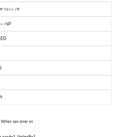
ে-৭৫০০ কে
 ভোল্ট
LED
5
সি
ার, সিলিকন নরম হালকা বল