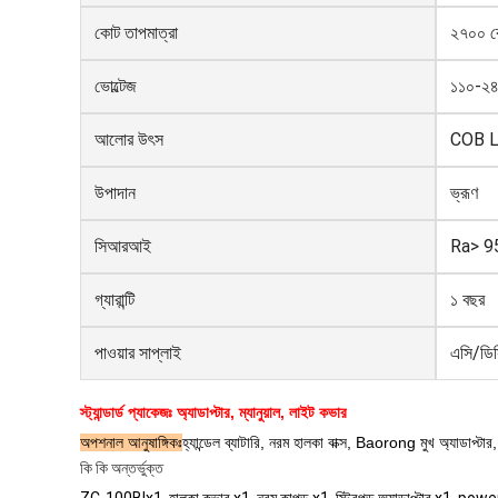
কোট তাপমাত্রা
২৭০০ ক
ভোল্টেজ
১১০-২৪০
আলোর উৎস
COB 
উপাদান
ভ্রূণ
সিআরআই
Ra> 9
গ্যারান্টি
১ বছর
পাওয়ার সাপ্লাই
এসি/ডি
স্ট্যান্ডার্ড প্যাকেজঃ অ্যাডাপ্টার, ম্যানুয়াল, লাইট কভার
অপশনাল আনুষাঙ্গিকঃ
হ্যান্ডেল ব্যাটারি, নরম হালকা বাক্স, Baorong মুখ অ্যাডাপ্ট
কি কি অন্তর্ভুক্ত