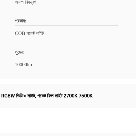
অ্যাপ নিয়ন্ত্রণ
প্রকার:
COB পকেট লাইট
লুমেন:
10000lm
্য RGBW ভিডিও লাইট
,
পকেট ফিল লাইট 2700K 7500K