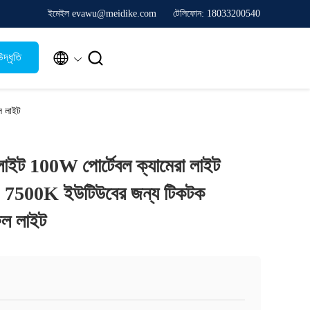
ইমেইল evawu@meidike.com
টেলিফোন: 18033200540


দ্ধৃতি
ল লাইট
ইট 100W পোর্টেবল ক্যামেরা লাইট
00K ইউটিউবের জন্য টিকটক
িল লাইট