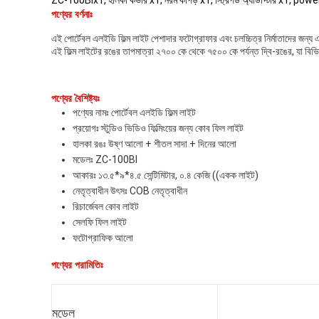
ZC-100BIx1, হালকা কভার x1, নরম কাপড় x1, স্ট্রিপড অ্যাডাপ্টার x1, powe
পণ্যের বর্ণনাঃ
এই পোর্টেবল এলইডি ফিল্ম লাইট পেশাদার ফটোগ্রাফার এবং চলচ্চিত্র নির্মাতাদের জন্য 
এই ফিল্ম লাইটের রঙের তাপমাত্রা ২৭০০ কে থেকে ৭৫০০ কে পর্যন্ত দ্বি-রঙের, যা বিভি
পণ্যের বৈশিষ্ট্যঃ
পণ্যের নামঃ পোর্টেবল এলইডি ফিল্ম লাইট
প্রয়োগঃ স্টুডিও ভিডিও ফিল্মিংয়ের জন্য কোব ফিল লাইট
হালকা রঙঃ উষ্ণ আলো + শীতল সাদা + দিনের আলো
মডেলঃ ZC-100BI
আকারঃ ১৩.৫*৯*৪.৫ সেন্টিমিটার, ০.৪ কেজি ((একক লাইট)
নেতৃত্বাধীন উৎসঃ COB নেতৃত্বাধীন
রিচার্জেবল কোব লাইট
সেলফি ফিল লাইট
ফটোগ্রাফিক আলো
পণ্যের পরামিতিঃ
মডেল