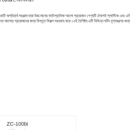
r cordx1, নির্দেশাবলীx1
একটি অপরিহার্য সরঞ্জাম যারা উচ্চ মানের ফটোগ্রাফিক আলো প্রয়োজন।পণ্যটি টেকসই প্লাস্টিক এবং এবিএ
ন্ন আলোর প্রয়োজনের জন্য বিস্তৃত বিকল্প সরবরাহ করে।এই বৈশিষ্ট্য এটি বিভিন্ন শুটিং দৃশ্যকল্পের
ZC-100bi