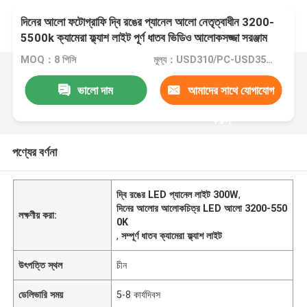
দিনের আলো ফটোগ্রাফি দ্বি রঙের প্যানেল আলো নেতৃত্বাধীন 3200-
5500k ক্যামেরা ফ্ল্যাশ লাইট পূর্ণ ধাতব ভিডিও আলোকসজ্জা সরঞ্জাম
300w
MOQ：8 পিসি
মূল্য：USD310/PC-USD350/PC
ভালো দাম
আমাদের সাথে যোগাযোগ
করুন
পণ্যের বর্ণনা
দ্বি রঙের LED প্যানেল লাইট 300W
,
দিনের আলোর আলোকচিত্র LED আলো 3200-550
লক্ষণীয় করা:
0K
,
সম্পূর্ণ ধাতব ক্যামেরা ফ্ল্যাশ লাইট
উৎপত্তি স্থল
চীন
ডেলিভারি সময়
5-8 কার্যদিবস