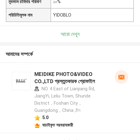
ন্যূনতম চাহিদার পরিমাণ
১০%
পরিচিতিমুলক নাম
YIDOBLO
আরো দেখুন
আমাদের সম্পর্কে
MEIDIKE PHOTO&VIDEO
CO.,LTD প্রস্তুতকারক প্রোফাইল
NO. 4 East of Lianjiang Rd,
JiangYi, Leliu Town, Shunde
District，Foshan City，
Guangdong，China ,চীন
5.0
যাচাইকৃত সরবরাহকারী