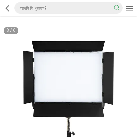
3
/
6