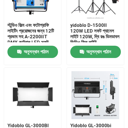
আমাদের সম্বন্ধে
স্টুডিও ফিল্ম এবং ফটোগ্রাফি
yidoblo D-1500II
লাইটিং প্রয়োজনের জন্য 12টি
120W LED সফট প্যানেল
কারখানা পরিদর্শন
প্রভাব সহ A-2200IIT
লাইট 120W, দ্বি রঙ ডিমডাবল
DMX কন্ট্রোল LED সফট
ভিডিও ফিল লাইট
প্যানেল লাইট
অনুসন্ধান পাঠান
অনুসন্ধান পাঠান
গুণমান নিয়ন্ত্রণ
আমাদের সাথে যোগাযোগ
খবর
মামলা
LED ভিডিও স্টুডিও লাইট
Yidoblo GL-3000BI
Yidoblo GL-3000bi