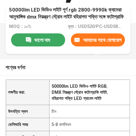
50000lm LED ভিডিও লাইট পূর্ণ rgb 2800-9990k ক্যামেরা
আনুষাঙ্গিক dmx নিয়ন্ত্রণ স্ট্রোব লাইট বহিরাগত শক্তি সঙ্গে ফটোগ্রাফি
MOQ：১০%
মূল্য：USD520/PC-USD580/PC
ভালো দাম
আমাদের সাথে যোগাযোগ
করুন
পণ্যের বর্ণনা
50000lm LED ভিডিও লাইট RGB
,
লক্ষণীয় করা:
DMX নিয়ন্ত্রণ স্ট্রোব ফটোগ্রাফি লাইট
,
বহিরাগত শক্তি LED প্যানেল লাইট
উৎপত্তি স্থল
চীন
ডেলিভারি সময়
5-8 কার্যদিবস