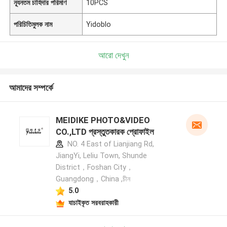
ন্যূনতম চাহিদার পরিমাণ
10PCS
পরিচিতিমুলক নাম
Yidoblo
আরো দেখুন
আমাদের সম্পর্কে
MEIDIKE PHOTO&VIDEO
CO.,LTD প্রস্তুতকারক প্রোফাইল
NO. 4 East of Lianjiang Rd,
JiangYi, Leliu Town, Shunde
District，Foshan City，
Guangdong，China ,চীন
5.0
যাচাইকৃত সরবরাহকারী