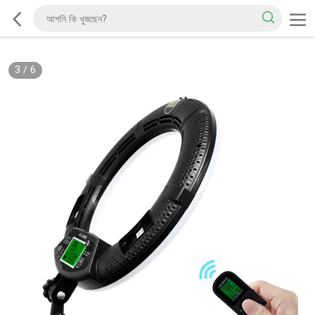
3
/
6