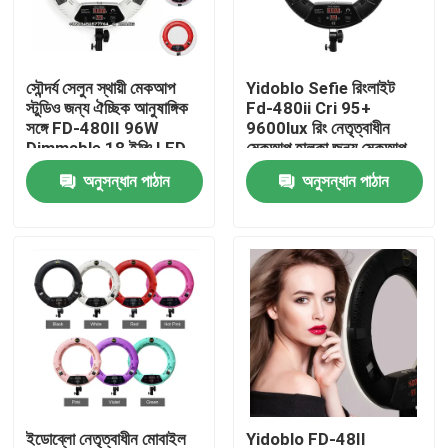
আমাদের সম্বন্ধে
সৌন্দর্য সেলুন স্থায়ী মেকআপ
Yidoblo Sefie রিংলাইট
স্টুডিও জন্য ঐচ্ছিক আনুষাঙ্গিক
Fd-480ii Cri 95+
কারখানা পরিদর্শন
সঙ্গে FD-480II 96W
9600lux রিং নেতৃত্বাধীন
Dimmable 18 ইঞ্চি LED
মেকআপ হালকা জন্য মেকআপ
রিং হালকা
ত্বক যত্ন সৌন্দর্য নখ
অনুসন্ধান পাঠান
অনুসন্ধান পাঠান
গুণমান নিয়ন্ত্রণ
আমাদের সাথে যোগাযোগ
খবর
মামলা
LED ভিডিও স্টুডিও লাইট
ইডোব্লো নেতৃত্বাধীন মোবাইল
Yidoblo FD-48II