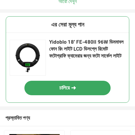
আরো দেখুন
এর সেরা মূল্য পান
Yidoblo 18' FE-480II 96W ডিমমাবল
ফোন রিং লাইট LCD ডিসপ্লে রিমোট
ফটোগ্রাফি ক্যামেরার জন্য ফটো সার্কেল লাইট
চালিয়ে
প্রস্তাবিত পণ্য