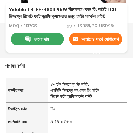
Yidoblo 18' FE-480II 96W ডিমমাবল ফোন রিং লাইট LCD
ডিসপ্লে রিমোট ফটোগ্রাফি ক্যামেরার জন্য ফটো সার্কেল লাইট
MOQ：10PCS
মূল্য：USD88/PC-USD95/PC
ভালো দাম
আমাদের সাথে যোগাযোগ
করুন
পণ্যের বর্ণনা
১৮ ইঞ্চি ডিমযোগ্য রিং লাইট
,
লক্ষণীয় করা:
এলসিডি ডিসপ্লে সহ ফোন রিং লাইট
,
রিমোট ফটোগ্রাফি সার্কেল লাইট
উৎপত্তি স্থল
চীন
ডেলিভারি সময়
5-15 কার্যদিবস