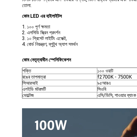
তোলা.
কোব LED এর হাইলাইটস
1. ১০০ পূর্ণ ক্ষমতা
2. এলসিডি স্ক্রিন প্রদর্শন
3. ১০ প্রিসেট লাইটিং এফেক্ট,
4. বোর্ড নিয়ন্ত্রণ, ব্লুটুথ অ্যাপ সমর্থন
কোব নেতৃত্বাধীন স্পেসিফিকেশন
শক্তি
১০০ ওয়াট
রঙের তাপমাত্রা
f2700K - 7500K
সিআরআই
৯৫আরএ
এলইডি মটরশুটি
সিওবি
ভোল্টেজ
এসি/ডিসি, পাওয়ার ব্যাংক