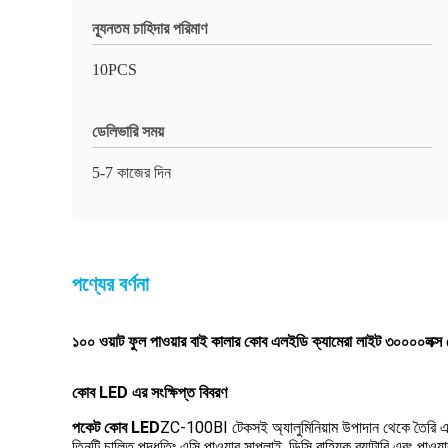
ন্যূনতম চাহিদার পরিমাণ
10PCS
ডেলিভারি সময়
5-7 কাজের দিন
পণ্যের বর্ণনা
১০০ ওয়াট ফুল পাওয়ার বাই কালার কোব এলইডি ক্যামেরা লাইট ৩০০০০লক্স বো
কোব LED এর সংক্ষিপ্ত বিবরণ
পকেট কোব LED
ZC-100BI টেকসই অ্যালুমিনিয়াম উপাদান থেকে তৈরি 
তিনটি চালিত পদ্ধতিঃ এসি পাওয়ার সাপ্লাই, ডিসি বাহ্যিক ব্যাটারি এবং 