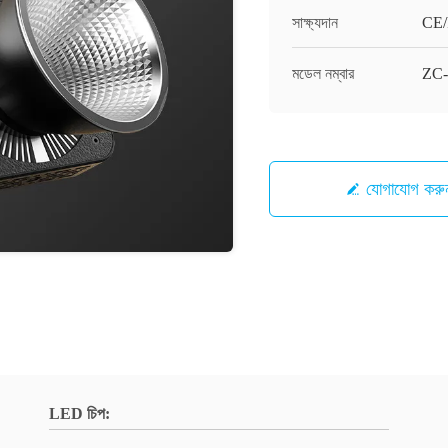
সাক্ষ্যদান
CE
মডেল নম্বার
ZC-
যোগাযোগ করু
LED চিপ: