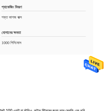
প্যাকেজিং বিবরণ
শক্ত কাগজ বাক্স
যোগানের ক্ষমতা
1000 পিসি/মাস
ুট 100 ওয়াট যা স্টুডিও, লাইভ স্ট্রিমের জন্য ভাল,সেলফি এবং ছবি