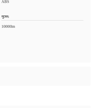
ABS
লুমেন:
10000lm