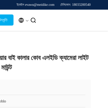
ইমেইল evawu@meidike.com
টেলিফোন: 18033200540


দ্ধৃতি
য়ার বাই কালার কোব এলইডি ক্যামেরা লাইট
াউন্ট
oblo