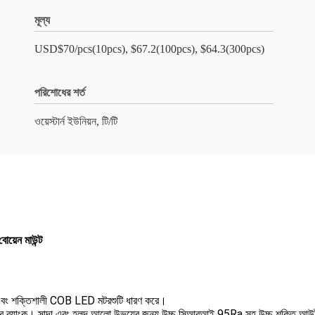
মূল্য
USD$70/pcs(10pcs), $67.2(100pcs), $64.3(300pcs)
পরিশোধের শর্ত
ওয়েস্টার্ন ইউনিয়ন, টি/টি
য়েন মাউন্ট
এবং শক্তিশালী COB LED মটরশুটি ধারণ করে।
পাওয়ার ব্যাংক। সাদা এবং হলুদ আলো উভয়ের জন্য উচ্চ সিআরআই 95Ra সহ উচ্চ শক্তি আউটপ