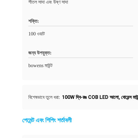
শীতল সাদা এবং উষ্ণ সাদা
শক্তি:
100 ওয়াট
জন্য উপযুক্ত:
bowens মাউন্ট
100W দ্বি-রঙ COB LED আলো
,
বোয়েন্স ম
বিশেষভাবে তুলে ধরা:
পেমেন্ট এবং শিপিং শর্তাবলী