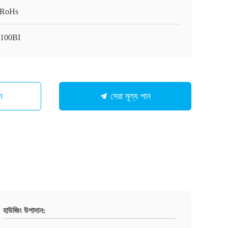
/RoHs
100BI
ন
সেরা মূল্য পান
হাউজিং উপাদান: