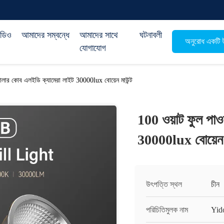
িডিও
আমাদের সম্বন্ধে
আমাদের সাথে
ঘটনাবলী
অনুরোধ একটি উ
যোগাযোগ
কালার কোব এলইডি ক্যামেরা লাইট 30000lux বোয়েন মাউন্ট
100 ওয়াট ফুল পাও
30000lux বোয়েন ম
উৎপত্তি স্থল
চীন
পরিচিতিমুলক নাম
Yid