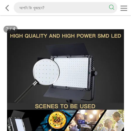
3
/
4