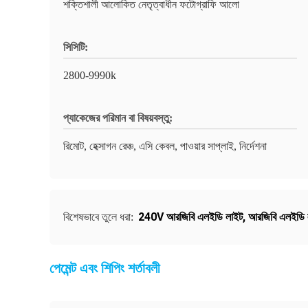
শক্তিশালী আলোকিত নেতৃত্বাধীন ফটোগ্রাফি আলো
সিসিটি:
2800-9990k
প্যাকেজের পরিমান বা বিষয়বস্তু:
রিমোট, হেক্সাগন রেঞ্চ, এসি কেবল, পাওয়ার সাপ্লাই, নির্দেশনা
240V আরজিবি এলইডি লাইট
,
আরজিবি এলইডি ল
বিশেষভাবে তুলে ধরা:
পেমেন্ট এবং শিপিং শর্তাবলী