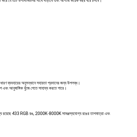
ত করে যে এটি উপাদানগুলির সাথে দাঁড়াবে এবং আগামী কয়েক বছর ধরে চলবে।
ারণ ব্যবহারের অনুসন্ধানে সহায়তা প্রদানের জন্য উপলব্ধ।
 এবং আনুষাঙ্গিক খুঁজে পেতে সাহায্য করতে পারে।
মধ্যে রয়েছে 433 RGB রঙ, 2000K-8000K সামঞ্জস্যযোগ্য রঙের তাপমাত্রা এবং