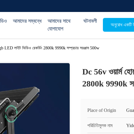
িডিও
আমাদের সম্বন্ধে
আমাদের সাথে
ঘটনাবলী
অনুরোধ একটি উ
যোগাযোগ
 Rgb LED লাইট ভিডিও রেকর্ডিং 2800k 9990k সম্প্রচার সরঞ্জাম 500w
Dc 56v ওয়ার্ম হ
2800k 9990k সম্
Place of Origin
Gua
পরিচিতিমুলক নাম
Yid