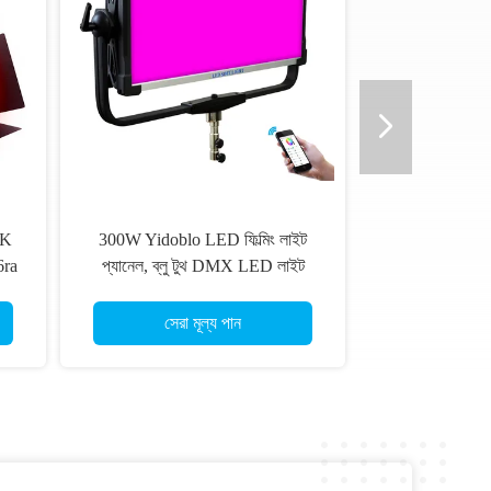
0K
300W Yidoblo LED ফিল্মিং লাইট
6ra
প্যানেল, ব্লু টুথ DMX LED লাইট
প্যানেল
সেরা মূল্য পান