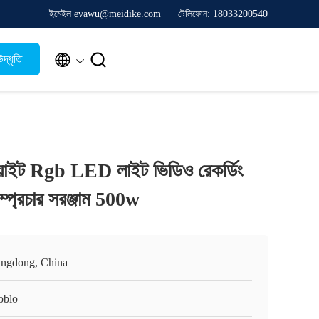
ইমেইল evawu@meidike.com
টেলিফোন: 18033200540


দ্ধৃতি
োয়াইট Rgb LED লাইট ভিডিও রেকর্ডিং
প্রচার সরঞ্জাম 500w
ngdong, China
oblo