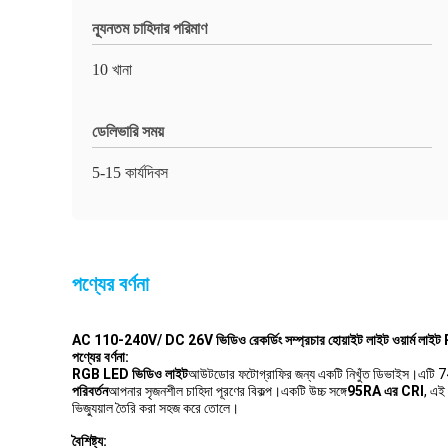
ন্যূনতম চাহিদার পরিমাণ
10 খানা
ডেলিভারি সময়
5-15 কার্যদিবস
পণ্যের বর্ণনা
AC 110-240V/ DC 26V ভিডিও রেকর্ডিং সম্প্রচার হোয়াইট লাইট ওয়ার্ম 
পণ্যের বর্ণনা:
RGB LED ভিডিও লাইট
আউটডোর ফটোগ্রাফির জন্য একটি নিখুঁত ডিভাইস।এটি
পরিবর্তন
আপনার সৃজনশীল চাহিদা পূরণের বিকল্প।একটি উচ্চ সঙ্গে
95RA এর CRI
, এই
ভিজ্যুয়াল তৈরি করা সহজ করে তোলে।
বৈশিষ্ট্য: