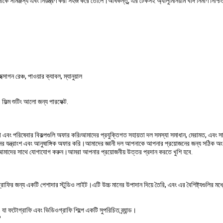
ঞ্জস্য এবং নিয়ন্ত্রণ করা সহজ করে তোলে।অধিকন্তু, এর টেকসই অ্যালুমিনিয়াম খাদ নির্মাণ নিশ্চি
সাগন রেঞ্চ, পাওয়ার ক্যাবল, ম্যানুয়াল
িল্ম শুটিং আলো জন্য পারফেক্ট.
ং পরিষেবার বিকল্পগুলি অফার করি৷আমাদের প্রযুক্তিগত সহায়তা দল সমস্যা সমাধান, মেরামত, এবং সাধ
নের যন্ত্রাংশ এবং আনুষাঙ্গিক অফার করি।আমাদের জ্ঞানী দল আপনাকে আপনার প্রয়োজনের জন্য সঠিক অংশ
ধায় আমাদের সাথে যোগাযোগ করুন।আমরা আপনার প্রয়োজনীয় উত্তর প্রদান করতে খুশি হবে.
্য একটি পেশাদার স্টুডিও লাইট।এটি উচ্চ মানের উপাদান দিয়ে তৈরি, এবং এর বৈশিষ্ট্যগুলির 
টোগ্রাফি এবং ভিডিওগ্রাফি শিল্পে একটি সুপরিচিত ব্র্যান্ড।
?