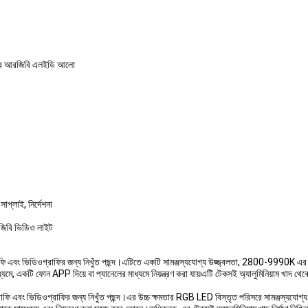
াওয়ার আরজিবি এলইডি আলো
াপ্লাই, নির্দেশনা
আরজিবি ভিডিও লাইট
ভিডিওগ্রাফির জন্য নিখুঁত পছন্দ।এটিতে একটি সামঞ্জস্যযোগ্য উজ্জ্বলতা, 2800-9990K এর এ
ি ফোন APP দিয়ে বা প্যানেলের মাধ্যমে নিয়ন্ত্রণ করা যায়৷এটি টেকসই অ্যালুমিনিয়াম খাদ থেকে 
বং ভিডিওগ্রাফির জন্য নিখুঁত পছন্দ।এর উচ্চ ক্ষমতার RGB LED বিস্তৃত পরিসরে সামঞ্জস্যযোগ্য উ