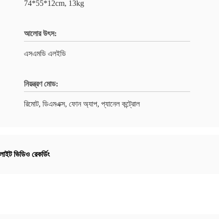
74*55*12cm, 13kg
আলোর উৎস:
এসএমডি এলইডি
নিয়ন্ত্রণ মোড:
রিমোট, ডিএমএক্স, ফোন অ্যাপ, প্যানেল কন্ট্রোল
াইট ভিডিও রেকর্ডিং