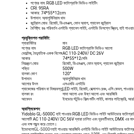
পণ্যের নাম: RGB LED ফটোগ্রাফি ভিডিও লাইটিং
CRI: 95RA
আকার: 74*55*12cm
উপাদান: অ্যালুমিনিয়াম খাদ
কন্ট্রোল মোড: রিমোট, ডিএমএক্স, ফোন অ্যাপ, প্যানেল কন্ট্রোল
বৈশিষ্ট্য: রঙ পরিবর্তন এলইডি প্যানেল লাইট, এলইডি ডিসপ্লে স্ক্রিন, হাই প
প্রযুক্তিগত পরামিতি:
প্যারামিটার
মান
পণ্যের নাম
RGB LED ফটোগ্রাফি ভিডিও আলো
ভোল্টেজ, বৈদ্যুতিক একক বিশেষ
AC 110-240V/ DC 26V
আকার
74*55*12সেমি
নিয়ন্ত্রণ মোড
রিমোট, ডিএমএক্স, ফোন অ্যাপ, প্যানেল কন্ট্রোল
শক্তি
500W
হালকা কোণ
120°
উপাদান
অ্যালুমিনিয়াম খাদ
আলোর উৎস
এসএমডি এলইডি
প্যাকেজের পরিমান বা বিষয়বস্তু
LED লাইট, রিমোট, হেক্সাগন রেঞ্চ, এসি কেবল, পাওয়ার স
হালকা রং
সাদা আলো এবং উষ্ণ আলো এবং আরজিবি
আবেদন
ইনডোর স্টুডিও ফিল্ম শুটিং লাইট, কালার লাইব্রেরি, 
অ্যাপ্লিকেশন:
Yidoblo GL-5000C হাই পাওয়ার RGB LED ভিডিও লাইট আউটডোর ফটোগ্রাফি এবং 
আলোটি AC 110-240V/ DC 56V দ্বারা চালিত এবং দূরবর্তীভাবে, DMX এর মাধ্যমে, একট
এবং দক্ষ পছন্দ করে তোলে।
ইডোবলো
GL-5000
গ
হাই পাওয়ার আরজিবি এলইডি ভিডিও লাইট আউটডোর ফটোগ্রাফি এ