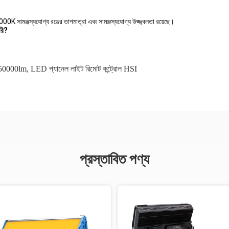
মঞ্জস্যযোগ্য রঙের তাপমাত্রা এবং সামঞ্জস্যযোগ্য উজ্জ্বলতা রয়েছে।
রি?
ট 50000lm
,
LED প্যানেল লাইট রিমোট কন্ট্রোল HSI
প্রস্তাবিত পণ্য