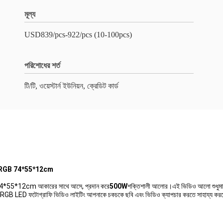
মূল্য
USD839/pcs-922/pcs (10-100pcs)
পরিশোধের শর্ত
টি/টি, ওয়েস্টার্ন ইউনিয়ন, ক্রেডিট কার্ড
লাইট RGB 74*55*12cm
 74*55*12cm আকারের সাথে আসে, প্রদান করে
500W
শক্তিশালী আলোর।এই ভিডিও আলো শুধুমাত্র
 RGB LED ফটোগ্রাফি ভিডিও লাইটিং আপনাকে চকচকে ছবি এবং ভিডিও ক্যাপচার করতে সাহায্য করবে।এট