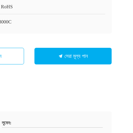
 RoHS
3000C
ন
সেরা মূল্য পান
লুমেন: