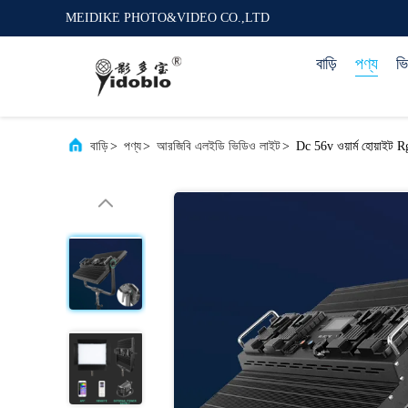
MEIDIKE PHOTO&VIDEO CO.,LTD
বাড়ি
পণ্য
ভ
বাড়ি
>
পণ্য
>
আরজিবি এলইডি ভিডিও লাইট
>
Dc 56v ওয়ার্ম হোয়াইট