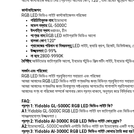
আলো কাস্টমাইজ করতে দেয়।প্রশস্ত আলোর কোণ, 120°, এবং রিমোট কন্ট্রোল আলোকে সাম
কাস্টমাইজেশন:
RGB LED ভিডিও লাইট কাস্টমাইজেশন পরিষেবা
পরিচিতিমুলক নাম:
ইডোবলো
মডেল নম্বার:
GL-5000C
উৎপত্তি স্থল:
গুয়াংডং, চীন
পণ্যের নাম:
RGB LED ফটোগ্রাফি ভিডিও আলো
হালকা কোণ:
120°
প্যাকেজের পরিমান বা বিষয়বস্তু:
LED লাইট, ক্যারি ব্যাগ, রিমোট, ডিফিউজার, হেক্
উজ্জ্বলতা:
0-99%
না হবে:
2800-9990K
বৈশিষ্ট্য:
আউটডোর ফটোগ্রাফি আলো, ইনডোর স্টুডিও ফিল্ম শুটিং লাইট, ইনডোর স্টুডিও ফ
সমর্থন এবং পরিষেবা:
RGB LED ভিডিও লাইট প্রযুক্তিগত সহায়তা এবং পরিষেবা
আমরা আমাদের RGB LED ভিডিও লাইট পণ্যগুলির জন্য বিভিন্ন প্রযুক্তিগত সহায়তা এব
আমরা আমাদের পণ্যগুলির জন্য বিনামূল্যে সফ্টওয়্যার আপডেটের পাশাপাশি প্রতিস্থাপ
আমাদের পণ্য বা পরিষেবা সম্পর্কে আপনার কোন প্রশ্ন থাকলে, অনুগ্রহ করে নির্দ্বি
FAQ:
প্রশ্ন 1: Yidoblo GL-5000C RGB LED ভিডিও লাইট কি?
A1:
Yidoblo GL-5000C RGB LED ভিডিও লাইট হল ফটোগ্রাফি এবং ভিডিওগ্রাফির জন
সামঞ্জস্যযোগ্য উজ্জ্বলতা।
প্রশ্ন 2: Yidoblo AI-3000C RGB LED ভিডিও লাইট কোন ব্র্যান্ড?
A2:
ইডোবলো
GL-5000C
আরজিবি এলইডি ভিডিও লাইট হল ইডোব্লোর একটি পণ্য, যা ফ
প্রশ্ন 3: Yidoblo AI-3000C RGB LED ভিডিও লাইট কোথায় তৈরি করা হয়