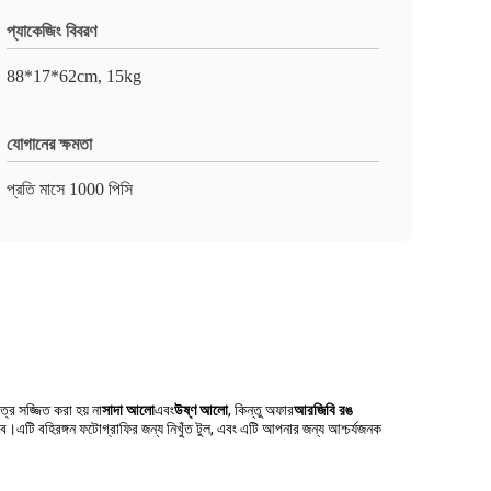
প্যাকেজিং বিবরণ
88*17*62cm, 15kg
যোগানের ক্ষমতা
প্রতি মাসে 1000 পিসি
 সজ্জিত করা হয় না
সাদা আলো
এবং
উষ্ণ আলো
, কিন্তু অফার
আরজিবি রঙ
ি বহিরঙ্গন ফটোগ্রাফির জন্য নিখুঁত টুল, এবং এটি আপনার জন্য আশ্চর্যজনক