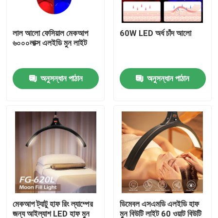
আমাদের সম্বন্ধে
লাল আলো ফেসিয়াল মেকআপ
60W LED অর্ধ চাঁদ আলো
৬০০০লাক্স এলইডি মুন লাইট
কারখানা পরিদর্শন
অনুসন্ধান পাঠান
অনুসন্ধান পাঠান
গুণমান নিয়ন্ত্রণ
আমাদের সাথে যোগাযোগ
খবর
মামলা
মেকআপ ট্যাটু হাফ রিং ল্যাম্পের
ডিমেবল এসএমডি এলইডি হাফ
LED ভিডিও স্টুডিও লাইট
জন্য আইল্যাশ LED হাফ মুন
মুন বিউটি লাইট 60 ওয়াট বিউটি