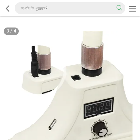
3
/
4