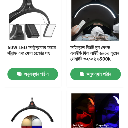
60W LED অর্ধচন্দ্রাকার আলো
আইল্যাশ বিউটি মুন শেপড
স্ট্যান্ড এবং ফোন হোল্ডার সহ
এলইডি ফিল লাইট ৬০০০ লুমেন
ডেলাইট ৩২০০k ৬500k
অনুসন্ধান পাঠান
অনুসন্ধান পাঠান
বাড়ি
পণ্য
ভিডিও