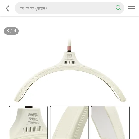
3
/
4