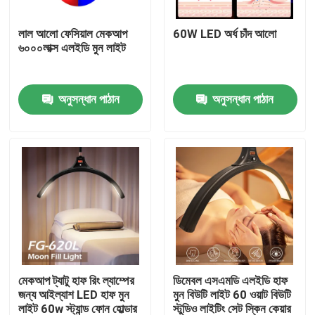
লাল আলো ফেসিয়াল মেকআপ
60W LED অর্ধ চাঁদ আলো
আমাদের সম্বন্ধে
৬০০০লাক্স এলইডি মুন লাইট
কারখানা পরিদর্শন
অনুসন্ধান পাঠান
অনুসন্ধান পাঠান
গুণমান নিয়ন্ত্রণ
আমাদের সাথে যোগাযোগ
খবর
মামলা
মেকআপ ট্যাটু হাফ রিং ল্যাম্পের
ডিমেবল এসএমডি এলইডি হাফ
জন্য আইল্যাশ LED হাফ মুন
মুন বিউটি লাইট 60 ওয়াট বিউটি
LED ভিডিও স্টুডিও লাইট
লাইট 60w স্ট্যান্ড ফোন হোল্ডার
স্টুডিও লাইটিং সেট স্কিন কেয়ার