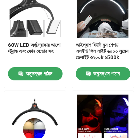
60W LED অর্ধচন্দ্রাকার আলো
আইল্যাশ বিউটি মুন শেপড
স্ট্যান্ড এবং ফোন হোল্ডার সহ
এলইডি ফিল লাইট ৬০০০ লুমেন
ডেলাইট ৩২০০k ৬500k
অনুসন্ধান পাঠান
অনুসন্ধান পাঠান
বাড়ি
পণ্য
ভিডিও