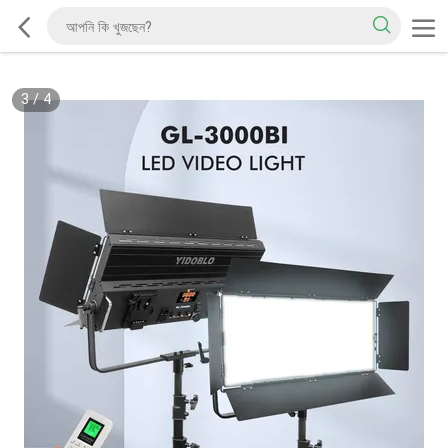
3
/
4