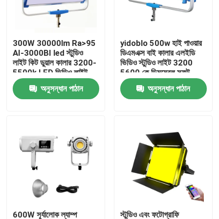
আমাদের সম্বন্ধে
300W 30000lm Ra>95
yidoblo 500w হাই পাওয়ার
AI-3000BI led স্টুডিও
ডিএমএক্স বাই কালার এলইডি
কারখানা পরিদর্শন
লাইট কিট ডুয়াল কালার 3200-
ভিডিও স্টুডিও লাইট 3200
5500k LED ভিডিও লাইট
5600 কে ডিমমেবল সফট
300w S60
এলইডি প্যানেল লাইট এস 120
অনুসন্ধান পাঠান
অনুসন্ধান পাঠান
গুণমান নিয়ন্ত্রণ
আমাদের সাথে যোগাযোগ
খবর
মামলা
LED ভিডিও স্টুডিও লাইট
600W সূর্যালোক ল্যাম্প
স্টুডিও এবং ফটোগ্রাফি