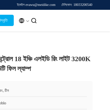
ইমেইল evawu@meidike.com
টেলিফোন: 18033200540


দ্ধৃতি
কন্ট্রোল 18 ইঞ্চি এলইডি রিং লাইট 3200K
 ফিল ল্যাম্প
ংডং, চীন
oblo