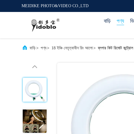
MEIDIKE PHOTO&VIDEO CO.,LTD
বাড়ি
পণ্য
ভ
বাড়ি
>
পণ্য
>
18 ইঞ্চি নেতৃত্বাধীন রিং আলো
>
ব্লগার কিট রিমোট কন্ট্