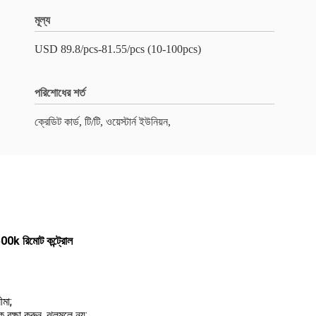
মূল্য
USD 89.8/pcs-81.55/pcs (10-100pcs)
পরিশোধের শর্ত
ক্রেডিট কার্ড, টি/টি, ওয়েস্টার্ন ইউনিয়ন,
00k রিমোট কন্ট্রোল
মা;
ক্ষা করুন, ঝলমলে নয়;