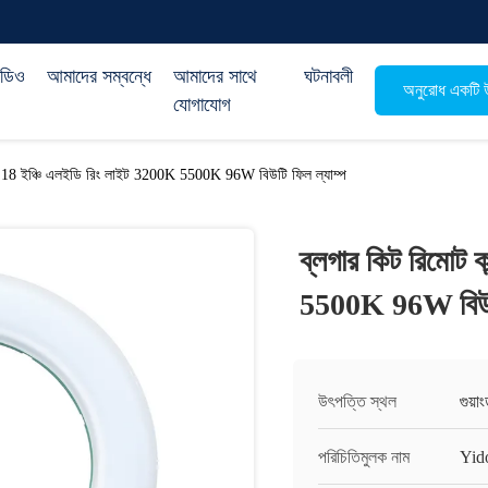
িডিও
আমাদের সম্বন্ধে
আমাদের সাথে
ঘটনাবলী
অনুরোধ একটি উ
যোগাযোগ
রোল 18 ইঞ্চি এলইডি রিং লাইট 3200K 5500K 96W বিউটি ফিল ল্যাম্প
ব্লগার কিট রিমোট 
5500K 96W বিউটি
উৎপত্তি স্থল
গুয়া
পরিচিতিমুলক নাম
Yid