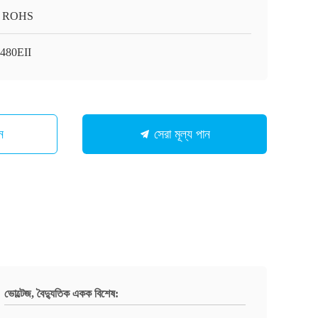
, ROHS
480EII
ন
সেরা মূল্য পান
ভোল্টেজ, বৈদ্যুতিক একক বিশেষ: