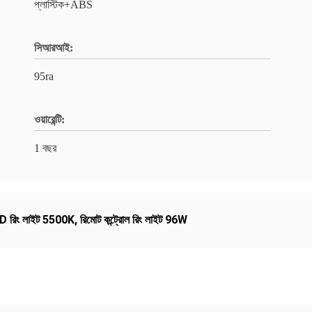
প্লাস্টিক+ABS
সিআরআই:
95ra
ওয়ারেন্টি:
1 বছর
ED রিং লাইট 5500K
,
রিমোট কন্ট্রোল রিং লাইট 96W