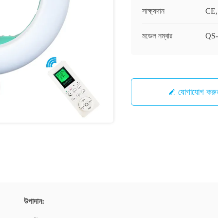
সাক্ষ্যদান
CE
মডেল নম্বার
QS-
যোগাযোগ করু
উপাদান: