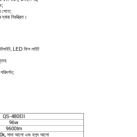
ং;
ব পেতে;
্বারা নিয়ন্ত্রিত।
্পটলাইট, LED ফিল লাইট
্তাহ
পরিদর্শন;
QS-480EII
96w
9600lm
, সাদা আলো এবং হলুদ আলো