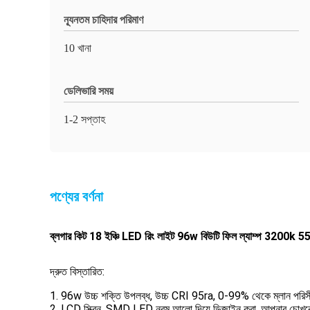
ন্যূনতম চাহিদার পরিমাণ
10 খানা
ডেলিভারি সময়
1-2 সপ্তাহ
পণ্যের বর্ণনা
ব্লগার কিট 18 ইঞ্চি LED রিং লাইট 96w বিউটি ফিল ল্যাম্প 3200k 55
দ্রুত বিস্তারিত:
1. 96w উচ্চ শক্তি উপলব্ধ, উচ্চ CRI 95ra, 0-99% থেকে ম্লান পরিসী
2. LCD স্ক্রিন, SMD LED নরম আলো দিয়ে ডিজাইন করা, আপনার চোখকে র