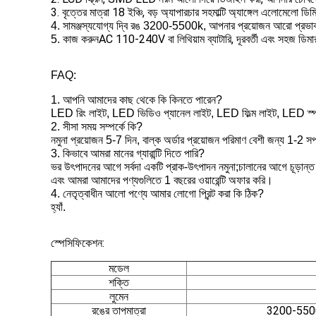
3. বৃত্তের মাত্রা 18 ইঞ্চি, বড় অ্যাপারচার সহ
মাল্টি অ্যাঙ্গেল এলোমেলো ডিমি
4. সামঞ্জস্যযোগ্য দ্বি রঙ 3200-5500k, আপনার প্রয়োজন আরো প্রভা
AC 110-240V বা লিথিয়াম ব্যাটারি, দূরবর্তী এবং সহজ ডিমার দ
5. কাজ করুন
FAQ:
1. আপনি আমাদের কাছ থেকে কি কিনতে পারেন?
LED রিং লাইট, LED ভিডিও প্যানেল লাইট, LED ফিল্ম লাইট, LED স
2. সীসা সময় সম্পর্কে কি?
নমুনা প্রয়োজন 5-7 দিন, বাল্ক অর্ডার প্রয়োজন পরিমাণ বেশী জন্য 1-2 সপ
3. কিভাবে আমরা মানের গ্যারান্টি দিতে পারি?
ভর উৎপাদনের আগে সর্বদা একটি প্রাক-উৎপাদন নমুনা;চালানের আগে চূড়ান্ত 
এবং আমরা আমাদের পণ্যগুলিতে 1 বছরের ওয়ারেন্টি অফার করি।
4. নেতৃত্বাধীন আলো পণ্যে আমার লোগো প্রিন্ট করা কি ঠিক?
হ্যাঁ.
স্পেসিফিকেশন:
মডেল
শক্তি
লুমেন
রঙের তাপমাত্রা
3200-5500k