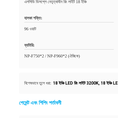
এলসিডি ডিসপ্লে নেতৃত্বাধীন রিং লাইট 18 ইঞ্চি
হালকা শক্তি:
96 ওয়াট
ব্যাটারি:
NP-F750*2 / NP-F960*2 (ঐচ্ছিক)
18 ইঞ্চি LED রিং লাইট 3200K
,
18 ইঞ্চি L
বিশেষভাবে তুলে ধরা:
পেমেন্ট এবং শিপিং শর্তাবলী