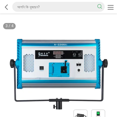
3
/
4