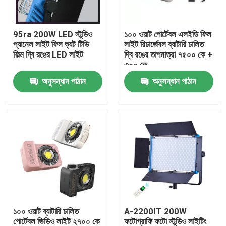
আমাদের সম্বন্ধে
95ra 200W LED স্টুডিও
১০০ ওয়াট পোর্টেবল এলইডি ফিল
প্যানেল লাইট ফিল শ্যুট টিভি
লাইট রিচার্জেবল ব্যাটারি চালিত
ফিল্ম দ্বি রঙের LED লাইট
দ্বি রঙের তাপমাত্রা ৭৫০০ কে +
কারখানা পরিদর্শন
৩০০ কে
অনুসন্ধান পাঠান
অনুসন্ধান পাঠান
গুণমান নিয়ন্ত্রণ
আমাদের সাথে যোগাযোগ
খবর
মামলা
১০০ ওয়াট ব্যাটারি চালিত
A-2200IT 200W
LED ভিডিও স্টুডিও লাইট
পোর্টেবল ভিডিও লাইট ২৭০০ কে
ফটোগ্রাফি ফটো স্টুডিও লাইটিং