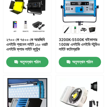
২৭০০ কে ৭৫০০ কে আরজিবি
3200K-5500K বাইকালার
এলইডি প্যানেল লাইট ১২০ ওয়াট
100W এলইডি এলইডি স্টুডিও
এলইডি ফ্লাড লাইট ব্লুটুথ
লাইট ফটোগ্রাফি
অনুসন্ধান পাঠান
অনুসন্ধান পাঠান
বাড়ি
পণ্য
ভিডিও