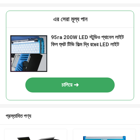
এর সেরা মূল্য পান
95ra 200W LED স্টুডিও প্যানেল লাইট
ফিল শ্যুট টিভি ফিল্ম দ্বি রঙের LED লাইট
চালিয়ে
প্রস্তাবিত পণ্য