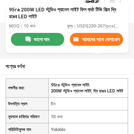
95ra 200W LED স্টুডিও প্যানেল লাইট ফিল শ্যুট টিভি ফিল্ম দ্বি
রঙের LED লাইট
MOQ：10 খানা
মূল্য：USD$220-267/pcs(10pcs-100pcs)
ভালো দাম
আমাদের সাথে যোগাযোগ
করুন
পণ্যের বর্ণনা
95ra স্টুডিও প্যানেল লাইট
,
লক্ষণীয় করা:
200W স্টুডিও প্যানেল লাইট
,
দ্বি রঙের LED লাইট
উৎপত্তি স্থল
চীন
ন্যূনতম চাহিদার পরিমাণ
10 খানা
পরিচিতিমুলক নাম
Yidoblo