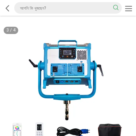
3
/
4