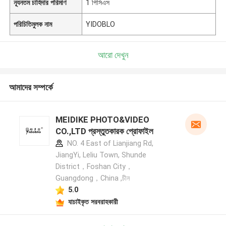
ন্যূনতম চাহিদার পরিমাণ
1 পিসিএস
পরিচিতিমুলক নাম
YIDOBLO
আরো দেখুন
আমাদের সম্পর্কে
MEIDIKE PHOTO&VIDEO
CO.,LTD প্রস্তুতকারক প্রোফাইল
NO. 4 East of Lianjiang Rd,
JiangYi, Leliu Town, Shunde
District，Foshan City，
Guangdong，China ,চীন
5.0
যাচাইকৃত সরবরাহকারী