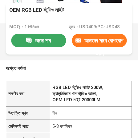
OEM RGB LED স্টুডিও লাইট
MOQ：1 পিসিএস
মূল্য：USD409/PC-USD488/PC
ভালো দাম
আমাদের সাথে যোগাযোগ
করুন
পণ্যের বর্ণনা
RGB LED স্টুডিও লাইট 200W
,
লক্ষণীয় করা:
অ্যালুমিনিয়াম খাদ স্টুডিও আলো
,
OEM LED লাইট 20000LM
উৎপত্তি স্থল
চীন
ডেলিভারি সময়
5-8 কার্যদিবস